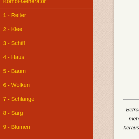
Kombi-Generator
1 - Reiter
2 - Klee
3 - Schiff
4 - Haus
5 - Baum
6 - Wolken
7 - Schlange
Befra
8 - Sarg
mehr
9 - Blumen
heraus