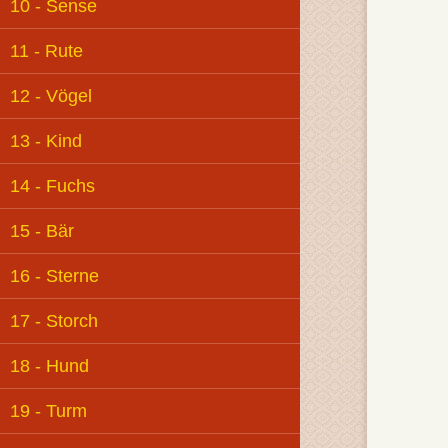
10 - Sense
11 - Rute
12 - Vögel
13 - Kind
14 - Fuchs
15 - Bär
16 - Sterne
17 - Storch
18 - Hund
19 - Turm