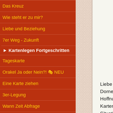
Das Kreuz
Wie steht er zu mir?
Liebe und Beziehung
7er Weg - Zukunft
►
Kartenlegen Fortgeschritten
Tageskarte
Orakel Ja oder Nein?! 🎭 NEU
Eine Karte ziehen
Liebe
Dorne
3er-Legung
Hoffn
Karte
Wann Zeit Abfrage