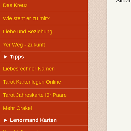
Situa
Das Kreuz
Wie steht er zu mir?
Liebe und Beziehung
7er Weg - Zukunft
►
Tipps
Liebesrechner Namen
Tarot Kartenlegen Online
Tarot Jahreskarte für Paare
Mehr Orakel
►
Lenormand Karten