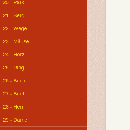
20 - Park
21 - Berg
22 - Wege
23 - Mäuse
24 - Herz
25 - Ring
26 - Buch
27 - Brief
28 - Herr
29 - Dame