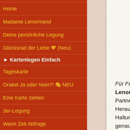
Home
Madame Lenormand
Deine persönliche Legung
Glücksrad der Liebe 💖 (Neu)
►
Kartenlegen Einfach
Tageskarte
Für F
Orakel Ja oder Nein?! 🎭 NEU
Lenor
Eine Karte ziehen
Partn
Herau
3er-Legung
Haltu
Wann Zeit Abfrage
genau