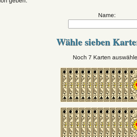
tion geben.
Name:
Wähle sieben Karte
Noch 7 Karten auswähl