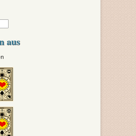
n aus
en